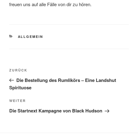
freuen uns auf alle Fälle von dir zu hören.
KATEGORIEN
ALLGEMEIN
Beitragsnavigation
Vorheriger
ZURÜCK
Beitrag
Die Bestellung des Rumlikörs – Eine Landshut
Spirituose
Nächster
WEITER
Beitrag
Die Startnext Kampagne von Black Hudson