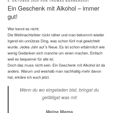
VERÖFFENTLICHT
4. OKTOBER 2020
VON
THOMAS BARNERSSOI
AM
Ein Geschenk mit Alkohol – immer
gut!
Wer kennt es nicht:
Die Weihnachtsfeier rückt näher und man bekommt wieder
irgend ein unnützes Ding, was schon fünf mal gewichtelt
wurde. Jedes Jahr auf´s Neue. Es ist schon erbärmlich wie
wenig Gedanken sich manche um einen machen. Einfach
weil es bequemer für alle ist.
Doch das muss nicht sein. Ein Geschenk mit Alkohol ist da
anders. Warum und weshalb man nachhaltig mehr davon
hat, erkläre ich euch jetzt.
Wenn du wo eingeladen bist, bringst du
gefälligst was mit
Meine Mama