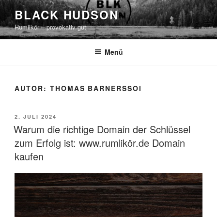
Zum
BLACK HUDSON
Inhalt
Rumlikör – provokativ gut
springen
Menü
AUTOR:
THOMAS BARNERSSOI
VERÖFFENTLICHT
2. JULI 2024
AM
Warum die richtige Domain der Schlüssel
zum Erfolg ist: www.rumlikör.de Domain
kaufen