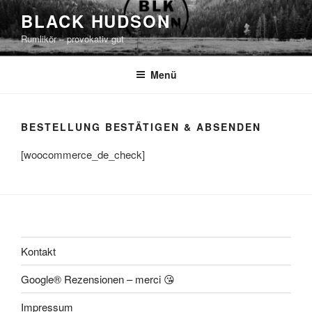
Zum
BLACK HUDSON
Inhalt
Rumlikör – provokativ gut
springen
Menü
BESTELLUNG BESTÄTIGEN & ABSENDEN
[woocommerce_de_check]
Kontakt
Google® Rezensionen – merci 😘
Impressum